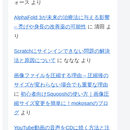
ォース
より
AlphaFold 3が未来の治療法に与える影響
– 禿げや身長の改善薬の可能性
に
清田
よ
り
Scratchにサインインできない問題の解決
法と原因について
に
ななな
より
画像ファイルを圧縮する理由 – 圧縮後の
サイズが変わらない場合でも重要な理由
に
初心者向けSquooshの使い方｜画像圧
縮サイズ変更を簡単に！mokosanのブロ
グ
より
YouTube動画の音声をCDに焼く方法と注