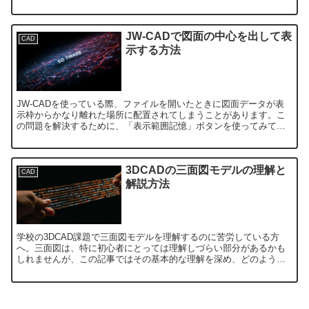
イズや機能面で最適な選択をするために重要です。この...
JW-CADで図面の中心を出して表
CAD
示する方法
JW-CADを使っている際、ファイルを開いたときに図面データが表
示枠からかなり離れた場所に配置されてしまうことがあります。こ
の問題を解決するために、「表示範囲記憶」ボタンを使ってみて
も、ファイルを開いた後に全体表示をする必要があり、理想的で...
3DCADの三面図モデルの理解と
CAD
解説方法
学校の3DCAD課題で三面図モデルを理解するのに苦労している方
へ。三面図は、特に初心者にとっては理解しづらい部分があるかも
しれませんが、この記事ではその基本的な理解を深め、どのように
解釈すればよいかを解説します。1. 三面図とは？三面図とは...