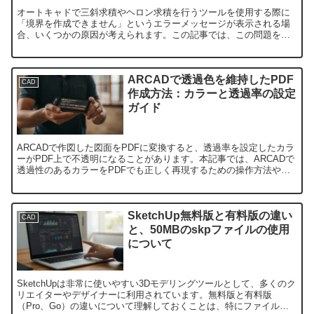
オートキャドで三斜求積やヘロン求積を行うツールを使用する際に
「境界を作成できません」というエラーメッセージが表示される場
合、いくつかの原因が考えられます。この記事では、この問題を解
決するための手順や使い方を解説します。オートキャドでの三斜
求...
ARCADで透過色を維持したPDF
CAD
作成方法：カラーと透過率の設定
ガイド
ARCADで作図した図面をPDFに変換すると、透過率を設定したカラ
ーがPDF上で不透明になることがあります。本記事では、ARCADで
透過性のあるカラーをPDFでも正しく再現するための操作方法や注
意点を解説します。透過性を保持するPDF変換設...
SketchUp無料版と有料版の違い
CAD
と、50MBのskpファイルの使用
について
SketchUpは非常に使いやすい3Dモデリングツールとして、多くのク
リエイターやデザイナーに利用されています。無料版と有料版
（Pro、Go）の違いについて理解しておくことは、特にファイルサ