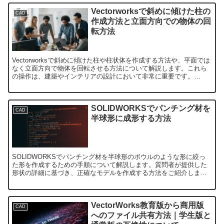
Vectorworksで斜めに傾けた柱の
CAD
作成方法と立面方向での物体の回
転方法
Vectorworksで斜めに傾けた柱や柱状体を作成する方法や、平面では
なく立面方向で物体を回転させる方法について解説します。これら
の操作は、建築やインテリアの設計において非常に重要です。
Vectorworksで斜めに傾けた柱を作成する方法...
SOLIDWORKSでパンチング材を
CAD
半球形に成形する方法
SOLIDWORKSでパンチング材を半球形のボウルのような形に絞っ
た形を作成するための手順について解説します。質問者が提供した
形状の詳細に基づき、正確なモデルを作成する方法をご紹介しま
す。パンチング材の基本情報と作成する形状の理解質問者の提...
VectorWorks教育版から商用版
CAD
へのファイル共有方法｜学生版と