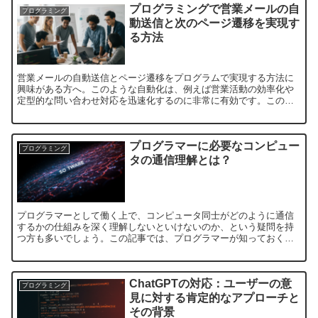
プログラミングで営業メールの自
プログラミング
動送信と次のページ遷移を実現す
る方法
営業メールの自動送信とページ遷移をプログラムで実現する方法に
興味がある方へ。このような自動化は、例えば営業活動の効率化や
定型的な問い合わせ対応を迅速化するのに非常に有効です。この記
事では、お問い合わせフォームから自動でメールを記入し、送信
し...
プログラマーに必要なコンピュー
プログラミング
タの通信理解とは？
プログラマーとして働く上で、コンピュータ同士がどのように通信
するかの仕組みを深く理解しないといけないのか、という疑問を持
つ方も多いでしょう。この記事では、プログラマーが知っておくべ
きコンピュータ通信の基本的な知識と、それがどれほど重要かに
つ...
ChatGPTの対応：ユーザーの意
プログラミング
見に対する肯定的なアプローチと
その背景