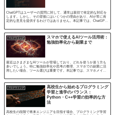
ChatGPTはユーザーの質問に対して、通常は親切で肯定的な対応を
します。しかし、その背後にはいくつかの理由があり、AIが常に肯
定的な意見を提供するわけではありません。本記事では、ChatGPT
の対応における肯定的な意見の多さ、その背後にあ...
スマホで使えるAIツール活用術：
プログラミング
勉強効率化から副業まで
最近はさまざまなAIツールが登場しており、どれを使うか迷う方も
多いでしょう。特に勉強効率化や思考の整理、スマホでの副業に活
用したい場合、ツール選びは重要です。本記事では、スマホメイン
での利用を想定したAIツールの選び方や活用方法を具体例とと...
高校生から始めるプログラミング
プログラミング
学習と進学のバランス：
Python・C++学習の効率的な方
法
高校生の段階で将来エンジニアを目指す場合、プログラミング学習