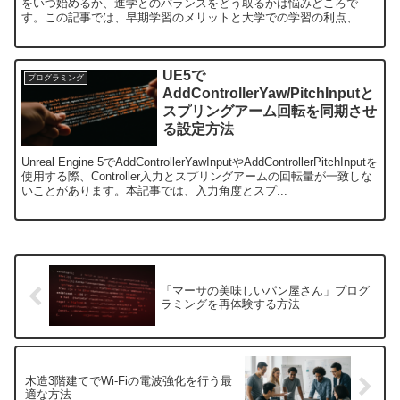
をいつ始めるか、進学とのバランスをどう取るかは悩みどころで
す。この記事では、早期学習のメリットと大学での学習の利点、さ
らに効率的にPythonやC++を学ぶ方法について解説します。...
UE5で
プログラミング
AddControllerYaw/PitchInputと
スプリングアーム回転を同期させ
る設定方法
Unreal Engine 5でAddControllerYawInputやAddControllerPitchInputを
使用する際、Controller入力とスプリングアームの回転量が一致しな
いことがあります。本記事では、入力角度とスプ...
「マーサの美味しいパン屋さん」プログ
ラミングを再体験する方法
木造3階建てでWi-Fiの電波強化を行う最
適な方法