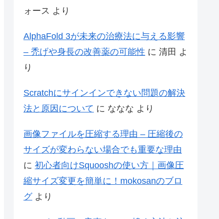
ォース
より
AlphaFold 3が未来の治療法に与える影響
– 禿げや身長の改善薬の可能性
に
清田
よ
り
Scratchにサインインできない問題の解決
法と原因について
に
ななな
より
画像ファイルを圧縮する理由 – 圧縮後の
サイズが変わらない場合でも重要な理由
に
初心者向けSquooshの使い方｜画像圧
縮サイズ変更を簡単に！mokosanのブロ
グ
より