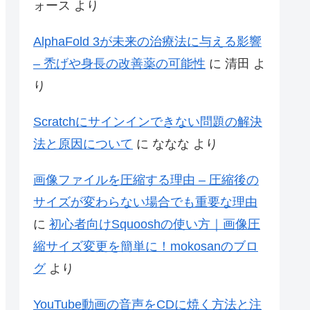
ォース
より
AlphaFold 3が未来の治療法に与える影響
– 禿げや身長の改善薬の可能性
に
清田
よ
り
Scratchにサインインできない問題の解決
法と原因について
に
ななな
より
画像ファイルを圧縮する理由 – 圧縮後の
サイズが変わらない場合でも重要な理由
に
初心者向けSquooshの使い方｜画像圧
縮サイズ変更を簡単に！mokosanのブロ
グ
より
YouTube動画の音声をCDに焼く方法と注