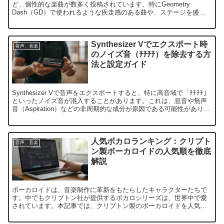
ど、個性的な楽曲が数多く投稿されています。特にGeometry
Dash（GD）で使われるような疾走感のある曲や、ステージを盛り
上げる激しいBGMを探している人にとっては...
Synthesizer Vでエクスポート時
音声、音楽
のノイズ音（ﾁﾁﾁﾁ）を除去する方
法と設定ガイド
Synthesizer Vで音声をエクスポートすると、特に高音域で「ﾁﾁﾁﾁ」
といったノイズ音が混入することがあります。これは、息音や無声
音（Aspiration）などの非周期的な成分が原因である可能性がありま
す。この記事では、このノイズを...
人気ボカロランキング：クリプト
音声、音楽
ン製ボーカロイドの人気順を徹底
解説
ボーカロイドは、音楽制作に革新をもたらしたキャラクターたちで
す。中でもクリプトン社が提供するボカロシリーズは、世界中で愛
されています。本記事では、クリプトン製のボーカロイドを人気順
に並べ、その魅力や特徴を解説していきます。どのボカロが最も
人...