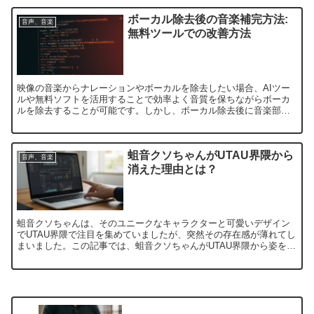
ボーカル除去後の音楽補完方法:
音声、音楽
無料ツールでの改善方法
映像の音楽からナレーションやボーカルを除去したい場合、AIツー
ルや無料ソフトを活用することで効率よく音質を保ちながらボーカ
ルを除去することが可能です。しかし、ボーカル除去後に音楽部分
が不自然に変化することがあります。この記事では、音楽の補完...
蛆音クソちゃんがUTAU界隈から
音声、音楽
消えた理由とは？
蛆音クソちゃんは、そのユニークなキャラクターと可愛いデザイン
でUTAU界隈で注目を集めていましたが、突然その存在感が薄れてし
まいました。この記事では、蛆音クソちゃんがUTAU界隈から姿を消
してしまった理由を考察し、どのようにしてその魅力を再...