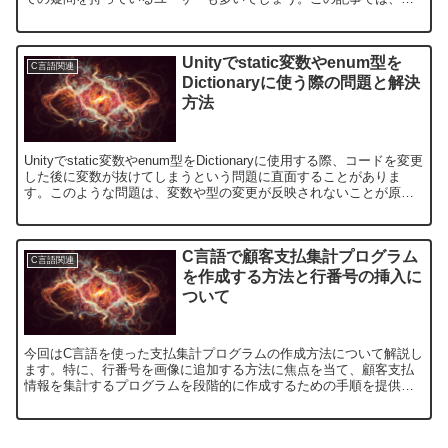
字で入力した質問にCopilotがどのように対応する...
Unityでstatic変数やenum型を
C言語関連
Dictionaryに使う際の問題と解決
方法
Unityでstatic変数やenum型をDictionaryに使用する際、コードを変更
した後に変数が抜けてしまうという問題に直面することがありま
す。このような問題は、変数や型の変更が反映されないことが原因
です。この記事では、この問題の原因...
C言語で顧客支払集計プログラム
C言語関連
を作成する方法と行番号の挿入に
ついて
今回はC言語を使った支払集計プログラムの作成方法について解説し
ます。特に、行番号を画像に追加する方法に焦点を当て、顧客支払
情報を集計するプログラムを段階的に作成するための手順を提供し
ます。1. 支払ファイルからのデータ読み込みプログラムでは...