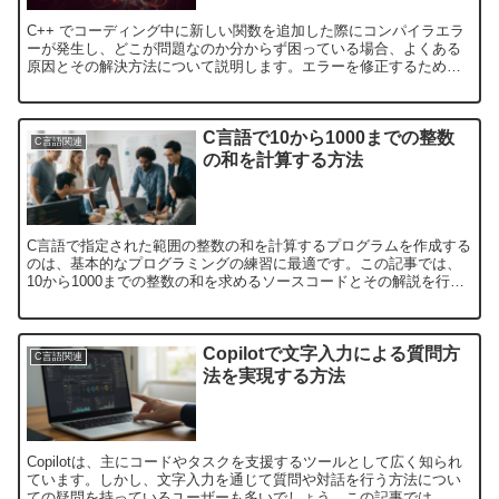
C++ でコーディング中に新しい関数を追加した際にコンパイラエラ
ーが発生し、どこが問題なのか分からず困っている場合、よくある
原因とその解決方法について説明します。エラーを修正するための
ステップを順を追って学び、コード全体を壊さずに問題を解決...
C言語で10から1000までの整数
C言語関連
の和を計算する方法
C言語で指定された範囲の整数の和を計算するプログラムを作成する
のは、基本的なプログラミングの練習に最適です。この記事では、
10から1000までの整数の和を求めるソースコードとその解説を行い
ます。C言語での繰り返し処理の基本整数の和を求めるた...
Copilotで文字入力による質問方
C言語関連
法を実現する方法
Copilotは、主にコードやタスクを支援するツールとして広く知られ
ています。しかし、文字入力を通じて質問や対話を行う方法につい
ての疑問を持っているユーザーも多いでしょう。この記事では、文