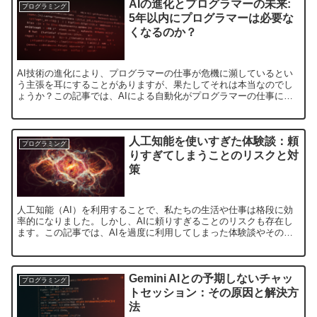
AIの進化とプログラマーの未来:
プログラミング
5年以内にプログラマーは必要な
くなるのか？
AI技術の進化により、プログラマーの仕事が危機に瀕しているとい
う主張を耳にすることがありますが、果たしてそれは本当なのでし
ょうか？この記事では、AIによる自動化がプログラマーの仕事に与
える影響について深掘りし、5年以内にプログラマーが必要な...
人工知能を使いすぎた体験談：頼
プログラミング
りすぎてしまうことのリスクと対
策
人工知能（AI）を利用することで、私たちの生活や仕事は格段に効
率的になりました。しかし、AIに頼りすぎることのリスクも存在し
ます。この記事では、AIを過度に利用してしまった体験談やその後
の気づき、そしてそのリスクにどう対処するかについて解説...
Gemini AIとの予期しないチャッ
プログラミング
トセッション：その原因と解決方
法