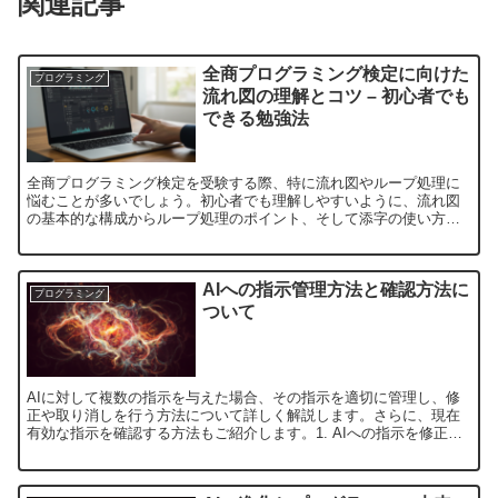
関連記事
全商プログラミング検定に向けた
プログラミング
流れ図の理解とコツ – 初心者でも
できる勉強法
全商プログラミング検定を受験する際、特に流れ図やループ処理に
悩むことが多いでしょう。初心者でも理解しやすいように、流れ図
の基本的な構成からループ処理のポイント、そして添字の使い方ま
で、段階的に説明します。この記事では、検定に向けた学習方法
と...
AIへの指示管理方法と確認方法に
プログラミング
ついて
AIに対して複数の指示を与えた場合、その指示を適切に管理し、修
正や取り消しを行う方法について詳しく解説します。さらに、現在
有効な指示を確認する方法もご紹介します。1. AIへの指示を修正・
取り消す方法AIに複数の指示を与えた場合、特定の指示...