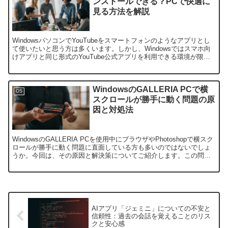
ンストールできる？PCで快適に
見る方法を解説
WindowsパソコンでYouTubeをスマートフォンのようなアプリとし
て使いたいと思う方は多くいます。しかし、Windowsではスマホ向
けアプリと同じ形式のYouTube公式アプリを利用できる環境が限ら
れているため、インストール方法が分か...
WindowsのGALLERIA PCで横
OS
スクロールが勝手に動く問題の原
因と対処法
WindowsのGALLERIA PCを使用中にブラウザやPhotoshopで横スク
ロールが勝手に動く問題に直面している方も多いのではないでしょ
うか。今回は、その原因と解決策についてご紹介します。この問題
を解決するために、いくつかの方法を試...
AIアプリ「ジェミニ」についての不安と
信頼性：過去の会話を覚えることのリス
クと安心感