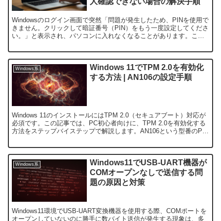
人確認できない場合の解決手順
Windowsのログイン画面で突然「問題が発生したため、PINを使用で
きません。クリックして暗証番号（PIN）をもう一度設定してくださ
い。」と表示され、パソコンに入れなくなることがあります。この
状態ではMicrosoftアカウントの本人確認...
Windows 11でTPM 2.0を有効化
Windows系
する方法 | AN106の設定手順
Windows 11のインストールにはTPM 2.0（セキュアブート）対応が
必須です。この記事では、PC初心者向けに、TPM 2.0を有効化する
方法をステップバイステップで解説します。AN106という型番のPC
を使用している方でも簡単に設定...
Windows11でUSB-UART機器が
Windows系
COMオープンなしで送信する問
題の原因と対策
Windows11環境でUSB-UART変換機器を使用する際、COMポートを
オープンしていないのに勝手に数バイト送信が発生する現象は、多