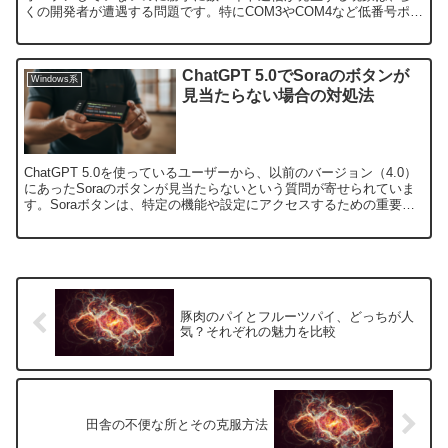
くの開発者が遭遇する問題です。特にCOM3やCOM4など低番号ポー
トで発生し、COM9以降では発生しない...
ChatGPT 5.0でSoraのボタンが
Windows系
見当たらない場合の対処法
ChatGPT 5.0を使っているユーザーから、以前のバージョン（4.0）
にあったSoraのボタンが見当たらないという質問が寄せられていま
す。Soraボタンは、特定の機能や設定にアクセスするための重要な
ツールでしたが、ChatGPT 5.0...
豚肉のパイとフルーツパイ、どっちが人
気？それぞれの魅力を比較
田舎の不便な所とその克服方法