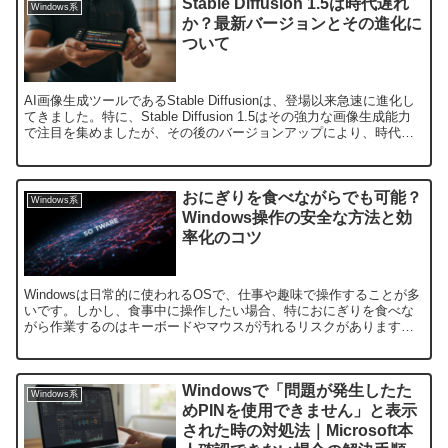
Stable Diffusion 1.5は時代遅れ
Windows系
か？最新バージョンとその進化に
ついて
AI画像生成ツールであるStable Diffusionは、登場以来急速に進化し
てきました。特に、Stable Diffusion 1.5はその強力な画像生成能力
で注目を集めましたが、その後のバージョンアップにより、時代遅
れとなったのでしょ...
おにぎりを食べながらでも可能？
Windows系
Windows操作の安全な方法と効
率化のコツ
Windowsは日常的に使われるOSで、仕事や趣味で操作することが多
いです。しかし、食事中に操作したい場合、特におにぎりを食べな
がら作業するのはキーボードやマウスが汚れるリスクがあります。
本記事では、Windows操作を安全かつ効率的に行う...
Windowsで「問題が発生したた
Windows系
めPINを使用できません」と表示
された時の対処法｜Microsoft本