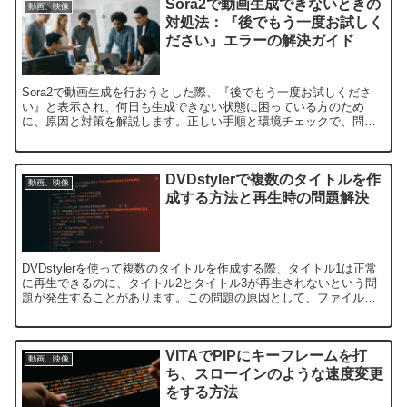
Sora2で動画生成できないときの
動画、映像
対処法：『後でもう一度お試しく
ださい』エラーの解決ガイド
Sora2で動画生成を行おうとした際、『後でもう一度お試しくださ
い』と表示され、何日も生成できない状態に困っている方のため
に、原因と対策を解説します。正しい手順と環境チェックで、問題
を解消できる可能性があります。サーバー負荷やアクセス集中に...
DVDstylerで複数のタイトルを作
動画、映像
成する方法と再生時の問題解決
DVDstylerを使って複数のタイトルを作成する際、タイトル1は正常
に再生できるのに、タイトル2とタイトル3が再生されないという問
題が発生することがあります。この問題の原因として、ファイル形
式の違いやDVDstylerの設定ミスが考えられ...
VITAでPIPにキーフレームを打
動画、映像
ち、スローインのような速度変更
をする方法