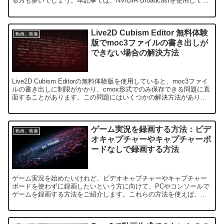
る方も多いでしょう。本記事では、NVIDIA Broadcastを使用してい
るものの、GPUに負担がかかってゲームがカ...
Live2D Cubism Editor 無料体験
動画、映像
版でmoc3ファイルの書き出しが
できない場合の解決方法
Live2D Cubism Editorの無料体験版を使用していると、moc3ファイ
ルの書き出しに制限がかかり、cmox形式でのみ保存できる問題に直
面することがあります。この問題にはいくつかの解決方法がありま
す。この記事では、無料体験版での...
ゲーム実況を録画する方法：ビデ
動画、映像
オキャプチャーやキャプチャーボ
ードなしで録画する方法
ゲーム実況を始めたいけれど、ビデオキャプチャーやキャプチャー
ボードを使わずに録画したいという方に向けて、PCやコンソールで
ゲームを録画する方法をご紹介します。これらの方法を使えば、簡
単に高画質でゲーム実況を録画できます。1. ゲーム画面の録...