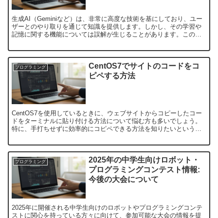
生成AI（Geminiなど）は、非常に高度な技術を基にしており、ユー
ザーとのやり取りを通じて知識を提供します。しかし、その学習や
記憶に関する機能については誤解が生じることがあります。この記
事では、生成AIの学習機能や記憶の仕組みについて、実...
CentOS7でサイトのコードをコ
プログラミング
ピペする方法
CentOS7を使用しているときに、ウェブサイトからコピーしたコー
ドをターミナルに貼り付ける方法について悩む方も多いでしょう。
特に、手打ちせずに効率的にコピペできる方法を知りたいという質
問がよくあります。本記事では、その解決策を紹介します。...
2025年の中学生向けロボット・
プログラミング
プログラミングコンテスト情報:
今後の大会について
2025年に開催される中学生向けのロボットやプログラミングコンテ
ストに関心を持っている方々に向けて、参加可能な大会の情報を提