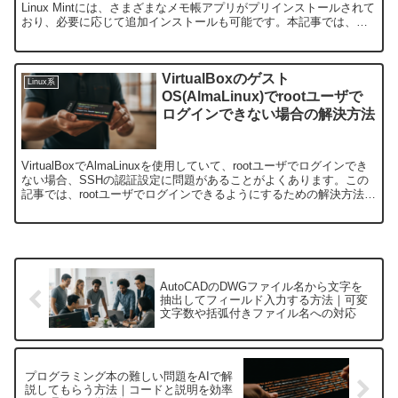
Linux Mintには、さまざまなメモ帳アプリがプリインストールされて
おり、必要に応じて追加インストールも可能です。本記事では、
Linux Mintで利用できるメモ帳...
VirtualBoxのゲスト
Linux系
OS(AlmaLinux)でrootユーザで
ログインできない場合の解決方法
VirtualBoxでAlmaLinuxを使用していて、rootユーザでログインでき
ない場合、SSHの認証設定に問題があることがよくあります。この
記事では、rootユーザでログインできるようにするための解決方法を
紹介します。1. rootユ...
AutoCADのDWGファイル名から文字を
抽出してフィールド入力する方法｜可変
文字数や括弧付きファイル名への対応
プログラミング本の難しい問題をAIで解
説してもらう方法｜コードと説明を効率