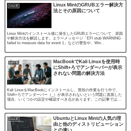
Linux MintのGRUBエラー解決方
Linux系
法とその原因について
Linux Mintのインストール後に発生したGRUBエラーについて、原因
や解決方法を解説します。エラーメッセージ「EFI stub WARNING
failed to measure data for event 1」などの警告や、Win...
MacBookでKali Linuxを使用時
Linux系
にShift+ろでアンダーバーが表示
されない問題の解決方法
Kali LinuxをMacBookにインストールし、普段の作業を行う中で、
Shift+ろでアンダーバー（_）が表示されないという問題に直面した
場合、いくつかの設定や確認すべき点があります。この記事では、
この問題の解決方法を解説します。1....
UbuntuとLinux Mintの人気の理
Linux系
由と他のディストリビューション
との違い