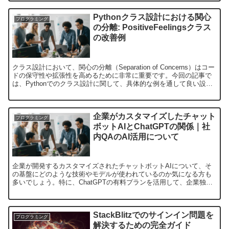
Pythonクラス設計における関心
プログラミング
の分離: PositiveFeelingsクラス
の改善例
クラス設計において、関心の分離（Separation of Concerns）はコー
ドの保守性や拡張性を高めるために非常に重要です。今回の記事で
は、Pythonでのクラス設計に関して、具体的な例を通して良い設計
と悪い設計の違いを見ていきます...
企業がカスタマイズしたチャット
プログラミング
ボットAIとChatGPTの関係｜社
内QAのAI活用について
企業が開発するカスタマイズされたチャットボットAIについて、そ
の基盤にどのような技術やモデルが使われているのか気になる方も
多いでしょう。特に、ChatGPTの有料プランを活用して、企業独自
の学習モデルを作成しているのか、または社内QAをAI...
StackBlitzでのサインイン問題を
プログラミング
解決するための完全ガイド