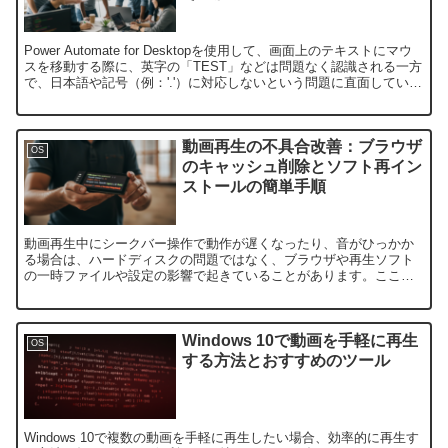
Power Automate for Desktopを使用して、画面上のテキストにマウ
スを移動する際に、英字の「TEST」などは問題なく認識される一方
で、日本語や記号（例：'.'）に対応しないという問題に直面している
方もいるでしょう。この記...
動画再生の不具合改善：ブラウザ
OS
のキャッシュ削除とソフト再イン
ストールの簡単手順
動画再生中にシークバー操作で動作が遅くなったり、音がひっかか
る場合は、ハードディスクの問題ではなく、ブラウザや再生ソフト
の一時ファイルや設定の影響で起きていることがあります。ここで
は、簡単にできるブラウザのキャッシュ削除と動画再生ソフトの
再...
Windows 10で動画を手軽に再生
OS
する方法とおすすめのツール
Windows 10で複数の動画を手軽に再生したい場合、効率的に再生す