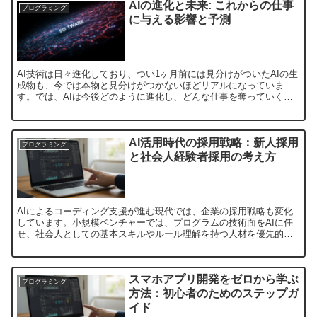
AIの進化と未来: これからの仕事
プログラミング
に与える影響と予測
AI技術は日々進化しており、つい1ヶ月前には見分けがついたAIの生
成物も、今では本物と見分けがつかないほどリアルになっていま
す。では、AIは今後どのように進化し、どんな仕事を奪っていくの
でしょうか？この記事では、AIの未来とその影響について...
AI活用時代の採用戦略：新人採用
プログラミング
と社会人経験者採用の考え方
AIによるコーディング支援が進む現代では、企業の採用戦略も変化
しています。小規模ベンチャーでは、プログラムの技術面をAIに任
せ、社会人としての基本スキルやルール理解を持つ人材を優先的に
採用する動きが見られます。この記事では、大手企業における...
スマホアプリ開発をゼロから学ぶ
プログラミング
方法：初心者のためのステップガ
イド