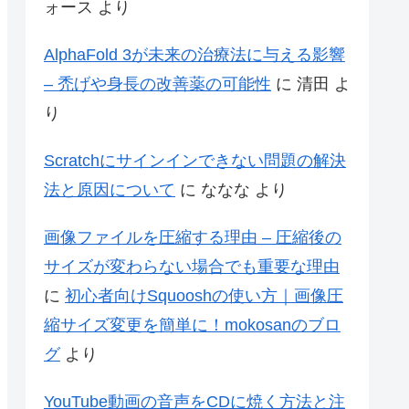
ォース
より
AlphaFold 3が未来の治療法に与える影響
– 禿げや身長の改善薬の可能性
に
清田
よ
り
Scratchにサインインできない問題の解決
法と原因について
に
ななな
より
画像ファイルを圧縮する理由 – 圧縮後の
サイズが変わらない場合でも重要な理由
に
初心者向けSquooshの使い方｜画像圧
縮サイズ変更を簡単に！mokosanのブロ
グ
より
YouTube動画の音声をCDに焼く方法と注