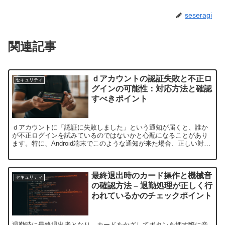
seseragi
関連記事
ｄアカウントの認証失敗と不正ロ
セキュリティ
グインの可能性：対応方法と確認
すべきポイント
ｄアカウントに「認証に失敗しました」という通知が届くと、誰か
が不正ログインを試みているのではないかと心配になることがあり
ます。特に、Android端末でこのような通知が来た場合、正しい対処
が必要です。この記事では、この問題の原因と対処方法に...
最終退出時のカード操作と機械音
セキュリティ
の確認方法 – 退勤処理が正しく行
われているかのチェックポイント
退勤時に最終退出者となり、カードをかざしてボタンを押す際に音