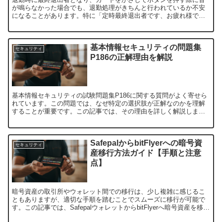
が鳴らなかった場合でも、退勤処理がきちんと行われているか不安
になることがあります。特に「定時最終退出者です、お疲れ様でし
た」と機械から音声が流れた際、正しく退勤が処理されたか心配
に...
基本情報セキュリティの問題集
セキュリティ
P186の正解理由を解説
基本情報セキュリティの試験問題集P186に関する質問がよく寄せら
れています。この問題では、なぜ特定の選択肢が正解なのかを理解
することが重要です。この記事では、その理由を詳しく解説しま
す。1. 問題集P186の問題内容とは？まず、問題集P18...
SafepalからbitFlyerへの暗号資
セキュリティ
産移行方法ガイド【手順と注意
点】
暗号資産の取引所やウォレット間での移行は、少し複雑に感じるこ
ともありますが、適切な手順を踏むことでスムーズに移行が可能で
す。この記事では、SafepalウォレットからbitFlyerへ暗号資産を移行
する方法について、具体的な手順を解説します...