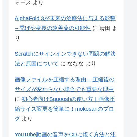
ォース
より
AlphaFold 3が未来の治療法に与える影響
– 禿げや身長の改善薬の可能性
に
清田
よ
り
Scratchにサインインできない問題の解決
法と原因について
に
ななな
より
画像ファイルを圧縮する理由 – 圧縮後の
サイズが変わらない場合でも重要な理由
に
初心者向けSquooshの使い方｜画像圧
縮サイズ変更を簡単に！mokosanのブロ
グ
より
YouTube動画の音声をCDに焼く方法と注