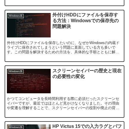
は、Windowsのライセンスキーは特定のPCに...
外付けHDDにファイルを保存す
Windows系
る方法：Windowsでの保存先の
問題解決
外付けHDDにファイルを保存したいのに、なぜかWindowsの内蔵ド
ライブに保存されてしまうという問題に直面している方も多いで
す。この問題を解決するための方法を、具体的な手順とともに解説
します。外付けHDDに保存する際の基本的な操作外付けH...
スクリーンセイバーの歴史と現在
Windows系
の必要性の変化
かつてコンピュータを長時間利用する際に必須だったスクリーンセ
イバーですが、最近ではほとんど見かけなくなりました。その理由
や変遷を理解することで、スクリーンセイバーの役割や廃止の背景
を知ることができます。スクリーンセイバーの誕生と目的スクリ
ー...
HP Victus 15での入力ラグとパフ
Windows系