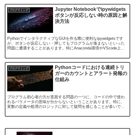
Jupyter Notebookでipywidgets
プログラミング
ボタンが反応しない時の原因と解
決方法
PythonでインタラクティブなGUIを作る際に便利なipywidgetsです
が、ボタンが反応しない・押してもプログラムが進まないといった
問題に遭遇することがあります。特にAnaconda環境やVScode上の
Jupyter Noteboo...
Pythonコードにおける連続トリ
プログラミング
ガーのカウントとアラート発報の
仕組み
プログラム初心者の方が直面する問題の一つに、コードの中で使わ
れるパラメータの意味が分からないということがあります。特に、
変数の定義や処理のロジックに対して疑問を感じることが多いで
す。この記事では、特に連続トリガーをカウントしてアラートを発
報...