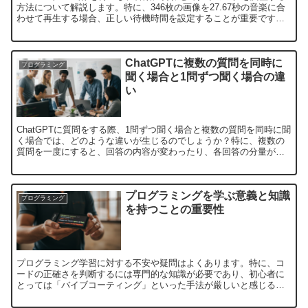
方法について解説します。特に、346枚の画像を27.67秒の音楽に合
わせて再生する場合、正しい待機時間を設定することが重要です。
このガイドでは、適切な待機時間の設定方法を...
ChatGPTに複数の質問を同時に
プログラミング
聞く場合と1問ずつ聞く場合の違
い
ChatGPTに質問をする際、1問ずつ聞く場合と複数の質問を同時に聞
く場合では、どのような違いが生じるのでしょうか？特に、複数の
質問を一度にすると、回答の内容が変わったり、各回答の分量が減
るのかといった点に疑問を抱くことがあります。この記事...
プログラミングを学ぶ意義と知識
プログラミング
を持つことの重要性
プログラミング学習に対する不安や疑問はよくあります。特に、コ
ードの正確さを判断するには専門的な知識が必要であり、初心者に
とっては「バイブコーティング」といった手法が厳しいと感じるこ
ともあるでしょう。この記事では、プログラミング学習の重要性
や...