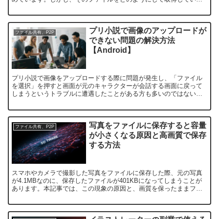
のか、疑問に思うユーザーも少なくありません。本記事では...
プリ小説で画像のアップロードが
ファイル共有、P2P
できない問題の解決方法
【Android】
プリ小説で画像をアップロードする際に問題が発生し、「ファイル
を選択」を押すと画面が元のキャラクターが会話する画面に戻って
しまうというトラブルに遭遇したことがある方も多いのではないで
しょうか。また、キャラクターアイコンを変更する際にも同様の
問...
写真をファイルに保存すると容量
ファイル共有、P2P
が小さくなる原因と高画質で保存
する方法
スマホやカメラで撮影した写真をファイルに保存した際、元の写真
が4.1MBなのに、保存したファイルが401KBになってしまうことが
あります。本記事では、この現象の原因と、画質を保ったままファ
イルに保存する方法を解説します。保存時に容量が小さく...