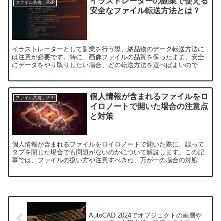
イラストレーターの副業で使える
ファイル共有、P2P
安全なファイル転送方法とは？
イラストレーターとして副業を行う際、納品物のデータ転送方法に
は注意が必要です。特に、画像ファイルの品質を保ったまま、安全
にデータをやり取りしたい場合、どの転送方法を選べばよいのでし
ょうか？この記事では、一般的なファイル転送方法と、安全で効
率...
個人情報が含まれるファイルをロ
ファイル共有、P2P
イロノートで開いた場合の注意点
と対策
個人情報が含まれるファイルをロイロノートで開いた際に、誤って
タブを閉じた場合でも問題がないのかについて解説します。この記
事では、ファイルの扱い方や注意すべき点、万が一の場合の対処方
法について詳しく説明します。ロイロノートにおける個人情報の
取...
AutoCAD 2024でオブジェクトの画層や