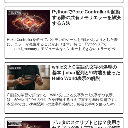
PythonでPoke Controllerを起動
C言語関連
する際の共有メモリエラーを解決
する方法
Poke Controllerを使ってポケモンのゲームを自動化しようとした際
に、エラーが発生することがあります。特に、Python 3.7で
「shared_memory」モジュールをインポートできないエラーが出る
ことがあります。この問題は、...
while文とC言語の文字列処理の
C言語関連
基本｜char配列と\0終端を使った
Hello World表示の解説
C言語の学習で頻出する「while文による文字列の1文字ずつ表示」
は、配列と文字列の仕組みを理解するうえで重要な基礎課題です。
本記事では、char配列への文字列格納と、終端文字\0を使ったwhile
ループ処理の考え方を解説します。char配...
デルタのスクリプトとは？使用さ
C言語関連