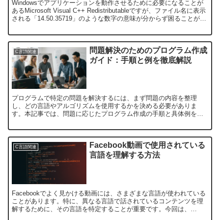
Windowsでアプリケーションを動作させるために必要になることが
あるMicrosoft Visual C++ Redistributableですが、ファイル名に表示
される「14.50.35719」のような数字の意味が分からず困ることがあ
り...
問題解決のためのプログラム作成
C言語関連
ガイド：手順と例を徹底解説
プログラムで特定の問題を解決するには、まず問題の内容を整理
し、どの言語やアルゴリズムを使用するかを決める必要がありま
す。本記事では、問題に応じたプログラム作成の手順と具体例をわ
かりやすく解説します。問題の理解と要件定義プログラムを作る前
に、...
Facebook動画で使用されている
C言語関連
言語を理解する方法
Facebookでよく見かける動画には、さまざまな言語が使われている
ことがあります。特に、異なる言語で話されているコンテンツを理
解するために、その言語を特定することが重要です。今回は、
Facebookの動画で使用されている言語を理解するため...