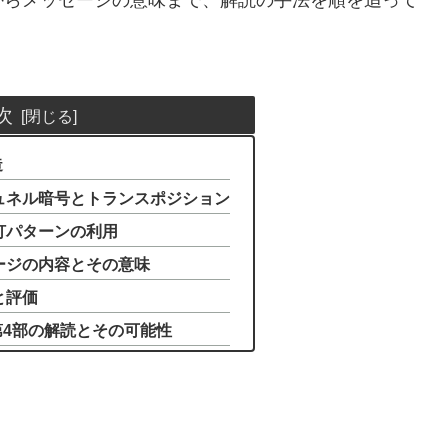
次
造
ジュネル暗号とトランスポジション
点灯パターンの利用
セージの内容とその意味
と評価
os第4部の解読とその可能性