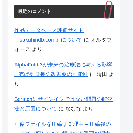
最近のコメント
作品データベース評価サイト
『sakuhindb.com』について
に
オルタフ
ォース
より
AlphaFold 3が未来の治療法に与える影響
– 禿げや身長の改善薬の可能性
に
清田
よ
り
Scratchにサインインできない問題の解決
法と原因について
に
ななな
より
画像ファイルを圧縮する理由 – 圧縮後の