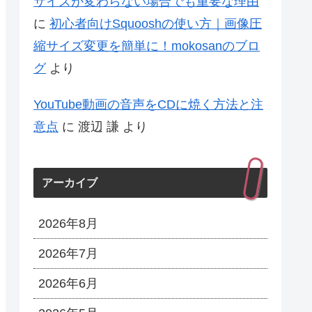
サイズが変わらない場合でも重要な理由
に
初心者向けSquooshの使い方｜画像圧
縮サイズ変更を簡単に！mokosanのブロ
グ
より
YouTube動画の音声をCDに焼く方法と注
意点
に
渡辺 謙
より
アーカイブ
2026年8月
2026年7月
2026年6月