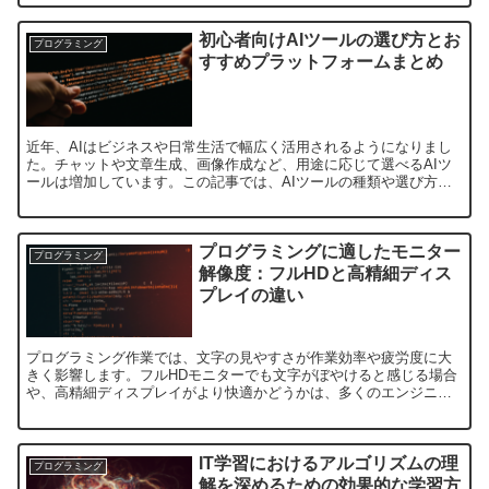
初心者向けAIツールの選び方とお
プログラミング
すすめプラットフォームまとめ
近年、AIはビジネスや日常生活で幅広く活用されるようになりまし
た。チャットや文章生成、画像作成など、用途に応じて選べるAIツ
ールは増加しています。この記事では、AIツールの種類や選び方、
具体的な活用例をわかりやすく解説します。AIツールの基...
プログラミングに適したモニター
プログラミング
解像度：フルHDと高精細ディス
プレイの違い
プログラミング作業では、文字の見やすさが作業効率や疲労度に大
きく影響します。フルHDモニターでも文字がぼやけると感じる場合
や、高精細ディスプレイがより快適かどうかは、多くのエンジニア
が悩むポイントです。本記事では、モニター解像度と文字表示の...
IT学習におけるアルゴリズムの理
プログラミング
解を深めるための効果的な学習方