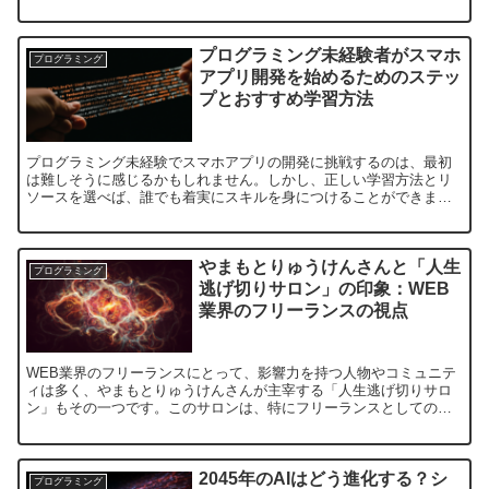
に、オブジェクト指向の基本概念と使い方を具体例とともに解...
プログラミング未経験者がスマホ
プログラミング
アプリ開発を始めるためのステッ
プとおすすめ学習方法
プログラミング未経験でスマホアプリの開発に挑戦するのは、最初
は難しそうに感じるかもしれません。しかし、正しい学習方法とリ
ソースを選べば、誰でも着実にスキルを身につけることができま
す。この記事では、初心者がプログラミングを学ぶためのステップ
と...
やまもとりゅうけんさんと「人生
プログラミング
逃げ切りサロン」の印象：WEB
業界のフリーランスの視点
WEB業界のフリーランスにとって、影響力を持つ人物やコミュニテ
ィは多く、やまもとりゅうけんさんが主宰する「人生逃げ切りサロ
ン」もその一つです。このサロンは、特にフリーランスとしての成
功を目指す人々に注目されていますが、やまもとりゅうけんさん...
2045年のAIはどう進化する？シ
プログラミング