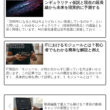
ンギュラリティ仮説と現在の延長
線から未来を現実的に予測する
「2045年になるとAIは今よりどれくらい発達しているのか？」とい
う問いは、いわゆるシンギュラリティ（技術的特異点）の議論とも
深く関係しています。AIの進化速度は近年急激に加速しており、数
十年後の姿を完全に予測することは困難ですが、現在の技...
ITにおけるモジュールとは？初心
プログラミング
者でもわかる簡単な解説と例え
IT用語の「モジュール」が何か分からずに困っている方は多いかと
思います。この記事では、モジュールの概念を初心者にも分かりや
すく、具体的な例を用いて説明します。1. モジュールとは？「モジ
ュール」とは、システムやソフトウェアの中で特定の機能や...
動画編集で素人でも稼げる？青笹の動画
キャンプの実態とリスク