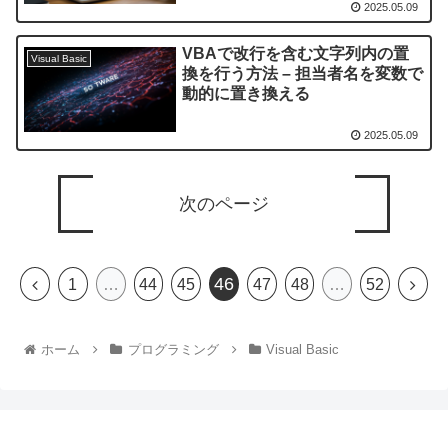
2025.05.09
VBAで改行を含む文字列内の置
Visual Basic
換を行う方法 – 担当者名を変数で
動的に置き換える
2025.05.09
次のページ
46
1
…
44
45
47
48
…
52
ホーム
プログラミング
Visual Basic