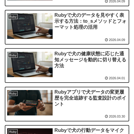
2026.04.09
Rubyで犬のデータを見やすく表
Ruby
示する方法：to_sメソッドとフォ
ーマット処理の活用
2026.04.09
Rubyで犬の健康状態に応じた通
Ruby
知メッセージを動的に切り替える
方法
2026.04.01
Rubyアプリで犬データの変更履
Ruby
歴を完全追跡する監査設計のポイ
ント
2026.03.30
Rubyで犬の行動データをマイク
Ruby