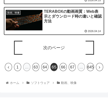
2026.04.15
TERABOXの動画画質：Web表
動画、映像
示とダウンロード時の違いと確認
方法
2026.04.14
次のページ
65
1
…
63
64
66
67
…
645
ホーム
ソフトウェア
動画、映像