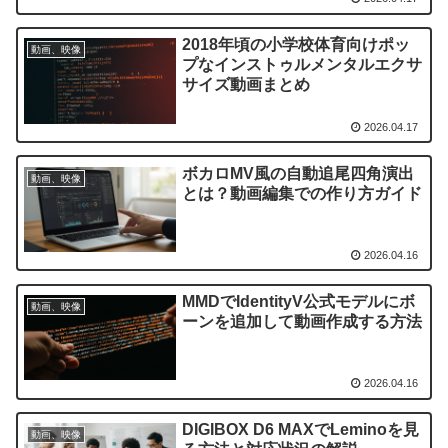
2018年頃の小学校体育向けポッ
動画、映像
プなインストゥルメンタルエクサ
サイズ動画まとめ
2026.04.17
ボカロMV風の自動追尾四角演出
動画、映像
とは？動画編集での作り方ガイド
2026.04.16
MMDでIdentityV公式モデルにボ
動画、映像
ーンを追加して動画作成する方法
2026.04.16
DIGIBOX D6 MAXでLeminoを見
動画、映像