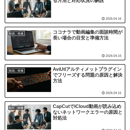
る方法と対応状況の解説
2026.04.16
ココナラで動画編集の面談時間が
動画、映像
長い場合の目安と準備方法
2026.04.16
AviUtlアルティメットプラグイン
動画、映像
でフリーズする問題の原因と解決
方法
2026.04.15
CapCutでiCloud動画が読み込め
動画、映像
ないネットワークエラーの原因と
対処法