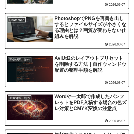
2026.08.07
PhotoshopでPNGを再書き出し
Photoshop
するとファイルサイズが小さくな
る理由とは？画質が変わらない仕
組みを解説
2026.08.07
AviUtl2のレイアウトプリセット
画像処理、制作
を削除する方法｜自作ウィンドウ
配置の整理手順を解説
2026.08.07
Wordや一太郎で作成したパンフ
画像処理、制作
レットをPDF入稿する場合の色ズ
レ対策とCMYK変換の注意点
2026.08.07