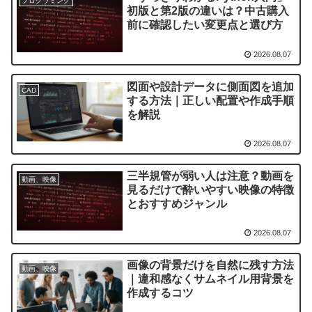
プログラミング
初版と第2版の違いは？中古購入
前に確認したい変更点と選び方
2026.08.07
図面や設計データに側面図を追加
CAD
する方法｜正しい配置や作成手順
を解説
2026.08.07
三半規管が弱い人は注意？動画を
動画、映像
見るだけで酔いやすい映像の特徴
とおすすめジャンル
2026.08.07
画像の背景だけを自然に残す方法
動画、映像
｜違和感なくサムネイル用背景を
作成するコツ